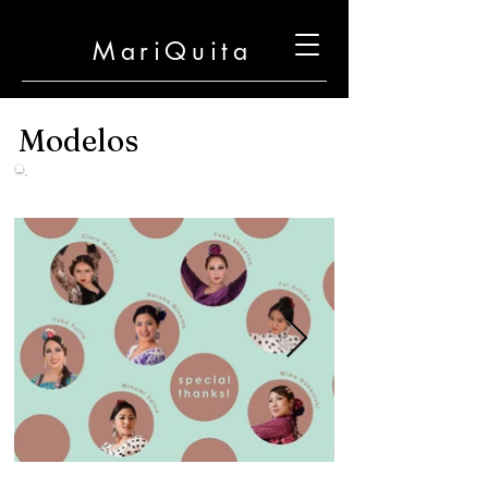
MariQuita
Modelos
2021